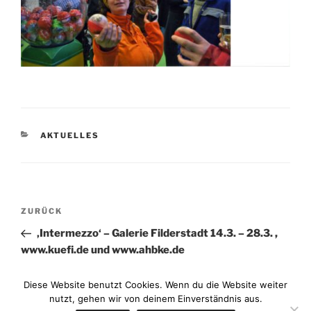
KATEGORIEN
AKTUELLES
Beitragsnavigation
Vorheriger
ZURÜCK
Beitrag
‚Intermezzo‘ – Galerie Filderstadt 14.3. – 28.3. ,
www.kuefi.de und www.ahbke.de
Nächster
WEITER
Diese Website benutzt Cookies. Wenn du die Website weiter
Beitrag
nutzt, gehen wir von deinem Einverständnis aus.
Figur/Raum/Performance 2021