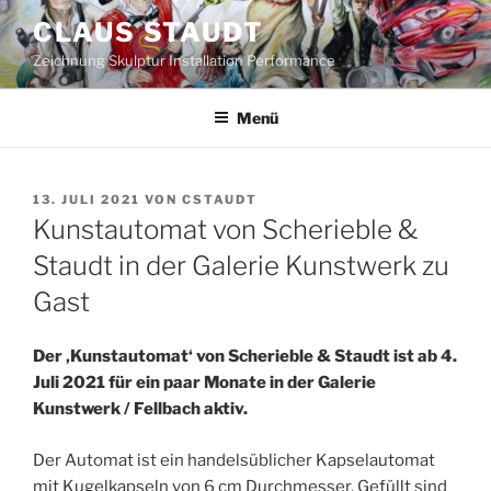
Zum
CLAUS STAUDT
Inhalt
Zeichnung Skulptur Installation Performance
springen
Menü
VERÖFFENTLICHT
13. JULI 2021
VON
CSTAUDT
AM
Kunstautomat von Scherieble &
Staudt in der Galerie Kunstwerk zu
Gast
Der ‚Kunstautomat‘ von Scherieble & Staudt ist ab 4.
Juli 2021 für ein paar Monate in der Galerie
Kunstwerk / Fellbach aktiv.
Der Automat ist ein handelsüblicher Kapselautomat
mit Kugelkapseln von 6 cm Durchmesser. Gefüllt sind