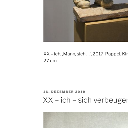
XX – ich, ‚Mann, sich …‘, 2017, Pappel, K
27 cm
VERÖFFENTLICHT
16. DEZEMBER 2019
AM
XX – ich – sich verbeugen