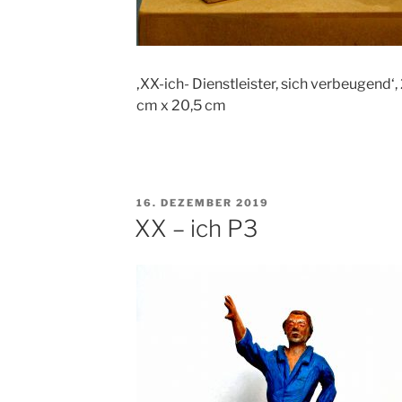
‚XX-ich- Dienstleister, sich verbeugend‘,
cm x 20,5 cm
VERÖFFENTLICHT
16. DEZEMBER 2019
AM
XX – ich P3