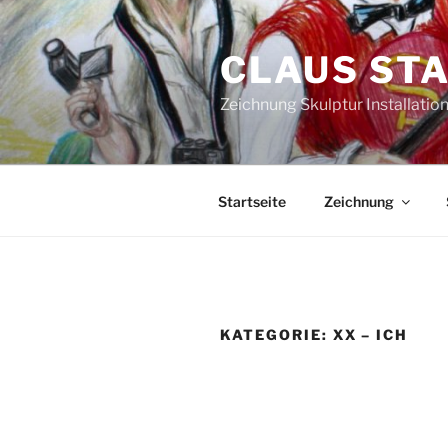
Zum
Inhalt
CLAUS ST
springen
Zeichnung Skulptur Installati
Startseite
Zeichnung
KATEGORIE:
XX – ICH