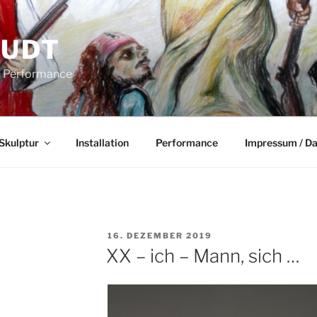
AUDT
on Performance
Skulptur
Installation
Performance
Impressum / D
VERÖFFENTLICHT
16. DEZEMBER 2019
AM
XX – ich – Mann, sich …