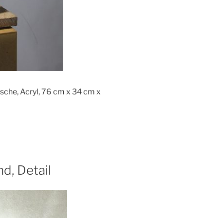
irsche, Acryl, 76 cm x 34 cm x
d, Detail