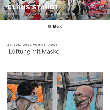
Zum
CLAUS STAUDT
Inhalt
Zeichnung Skulptur Installation Performance
springen
Menü
VERÖFFENTLICHT
27. JULI 2022
VON
CSTAUDT
AM
‚Lüftung mit Maske‘