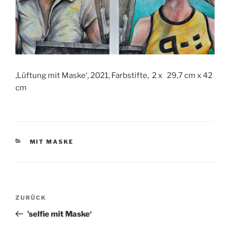
‚Lüftung mit Maske‘, 2021, Farbstifte, 2 x 29,7 cm x 42
cm
KATEGORIEN
MIT MASKE
Beitragsnavigation
Vorheriger
ZURÜCK
Beitrag
’selfie mit Maske‘