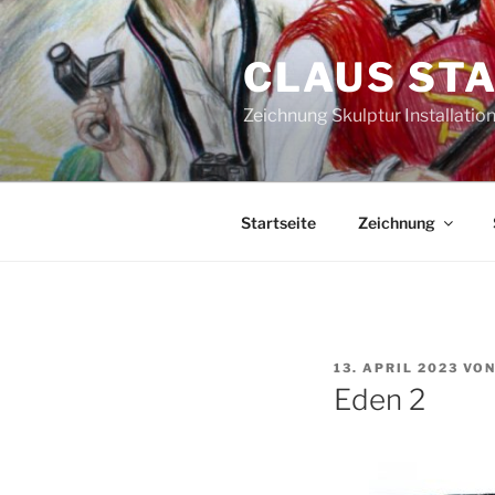
Zum
Inhalt
CLAUS ST
springen
Zeichnung Skulptur Installati
Startseite
Zeichnung
VERÖFFENTLICHT
13. APRIL 2023
VO
AM
Eden 2