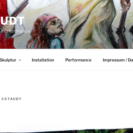
AUDT
on Performance
Skulptur
Installation
Performance
Impressum / D
N
CSTAUDT