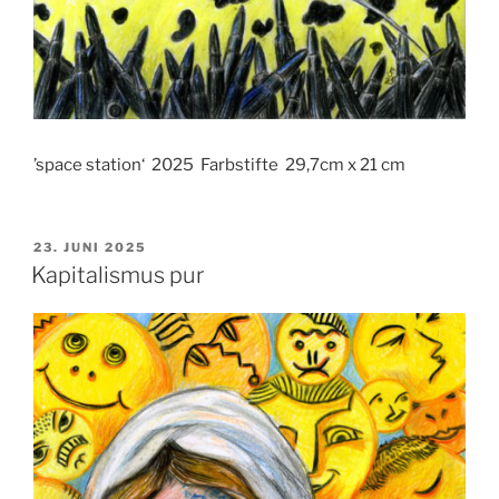
’space station‘ 2025 Farbstifte 29,7cm x 21 cm
VERÖFFENTLICHT
23. JUNI 2025
AM
Kapitalismus pur