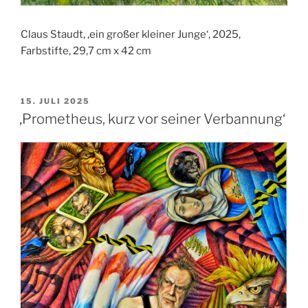
Claus Staudt, ‚ein großer kleiner Junge‘, 2025,
Farbstifte, 29,7 cm x 42 cm
VERÖFFENTLICHT
15. JULI 2025
AM
‚Prometheus, kurz vor seiner Verbannung‘