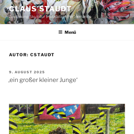
Zum
CLAUS STAUDT
Inhalt
Zeichnung Skulptur Installation Performance
springen
Menü
AUTOR:
CSTAUDT
VERÖFFENTLICHT
9. AUGUST 2025
AM
‚ein großer kleiner Junge‘