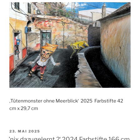
‚Tütenmonster ohne Meerblick‘ 2025 Farbstifte 42
cm x 29,7 cm
VERÖFFENTLICHT
23. MAI 2025
AM
’nix dazugelernt ?‘ 2024 Farbstifte 166 cm