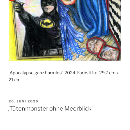
‚Apocalypse ganz harmlos‘ 2024 Farbstifte 29,7 cm x
21 cm
VERÖFFENTLICHT
20. JUNI 2025
AM
‚Tütenmonster ohne Meerblick‘