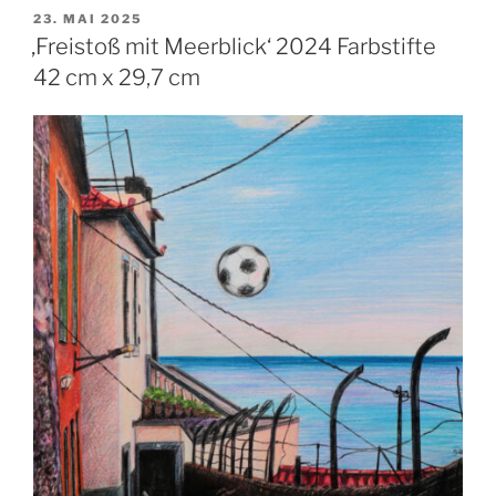
VERÖFFENTLICHT
23. MAI 2025
AM
‚Freistoß mit Meerblick‘ 2024 Farbstifte
42 cm x 29,7 cm