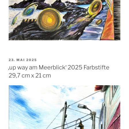
VERÖFFENTLICHT
23. MAI 2025
AM
‚up way am Meerblick‘ 2025 Farbstifte
29,7 cm x 21 cm