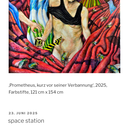
‚Prometheus, kurz vor seiner Verbannung‘, 2025,
Farbstifte, 121 cm x 154 cm
VERÖFFENTLICHT
23. JUNI 2025
AM
space station