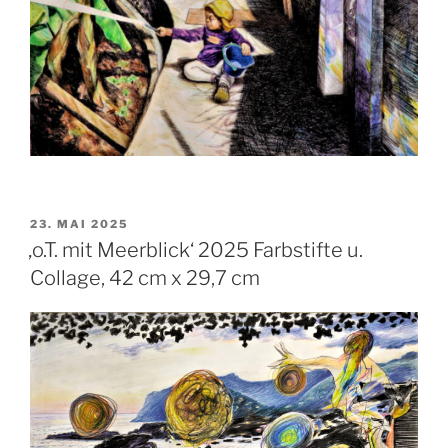
VERÖFFENTLICHT
23. MAI 2025
AM
‚o.T. mit Meerblick‘ 2025 Farbstifte u.
Collage, 42 cm x 29,7 cm