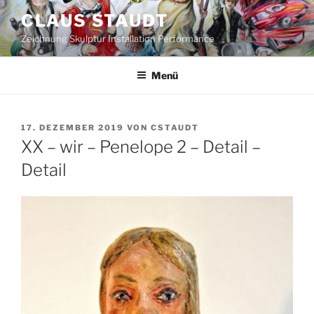
Zum
CLAUS STAUDT
Inhalt
Zeichnung Skulptur Installation Performance
springen
Menü
VERÖFFENTLICHT
17. DEZEMBER 2019
VON
CSTAUDT
AM
XX – wir – Penelope 2 – Detail –
Detail